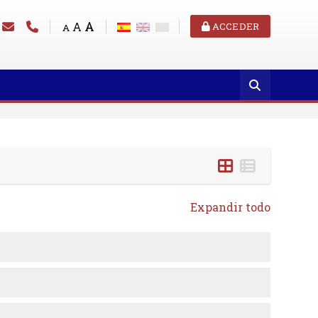
A
A
ACCEDER
A
Expandir todo