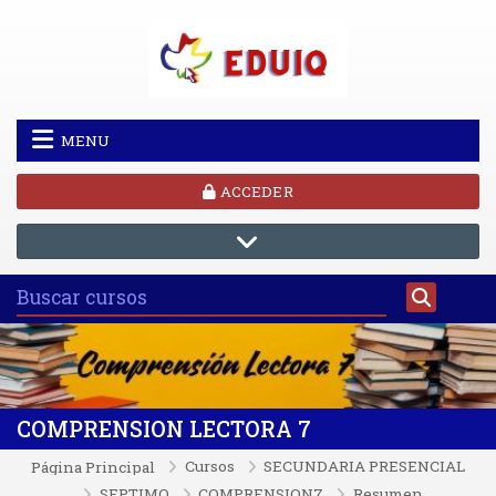
Salta al contenido principal
MENU
ACCEDER
COMPRENSION LECTORA 7
Cursos
SECUNDARIA PRESENCIAL
Página Principal
SEPTIMO
COMPRENSION7
Resumen