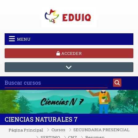
Saltar al contenido principal
MENU
ACCEDER
CIENCIAS NATURALES 7
Cursos
SECUNDARIA PRESENCIAL
Página Principal
SEPTIMO
CN7
Resumen